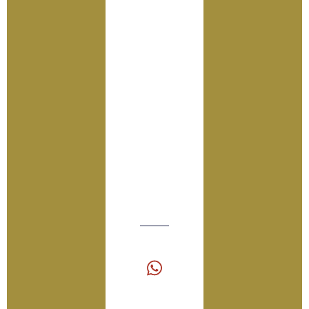
er
novid
ades
em
temp
o
real.
SEGUIR
CANAL