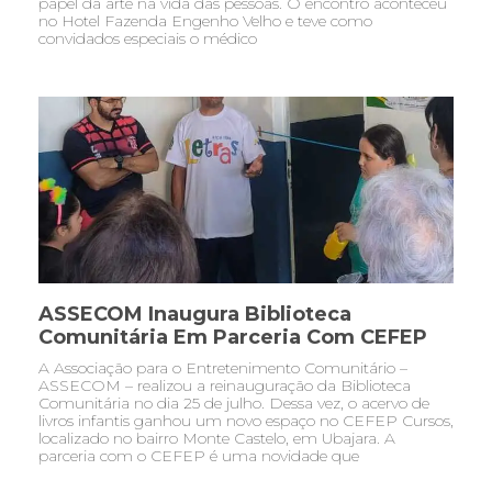
papel da arte na vida das pessoas. O encontro aconteceu
no Hotel Fazenda Engenho Velho e teve como
convidados especiais o médico
ASSECOM Inaugura Biblioteca
Comunitária Em Parceria Com CEFEP
A Associação para o Entretenimento Comunitário –
ASSECOM – realizou a reinauguração da Biblioteca
Comunitária no dia 25 de julho. Dessa vez, o acervo de
livros infantis ganhou um novo espaço no CEFEP Cursos,
localizado no bairro Monte Castelo, em Ubajara. A
parceria com o CEFEP é uma novidade que