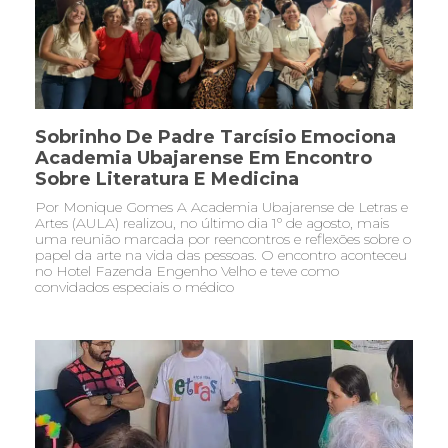
Sobrinho De Padre Tarcísio Emociona
Academia Ubajarense Em Encontro
Sobre Literatura E Medicina
Por Monique Gomes A Academia Ubajarense de Letras e
Artes (AULA) realizou, no último dia 1º de agosto, mais
uma reunião marcada por reencontros e reflexões sobre o
papel da arte na vida das pessoas. O encontro aconteceu
no Hotel Fazenda Engenho Velho e teve como
convidados especiais o médico