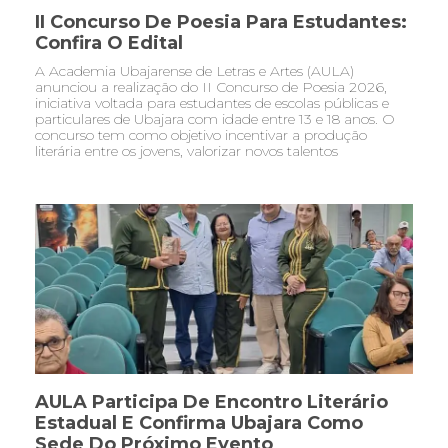
II Concurso De Poesia Para Estudantes:
Confira O Edital
A Academia Ubajarense de Letras e Artes (AULA)
anunciou a realização do II Concurso de Poesia 2026,
iniciativa voltada para estudantes de escolas públicas e
particulares de Ubajara com idade entre 13 e 18 anos. O
concurso tem como objetivo incentivar a produção
literária entre os jovens, valorizar novos talentos
AULA Participa De Encontro Literário
Estadual E Confirma Ubajara Como
Sede Do Próximo Evento