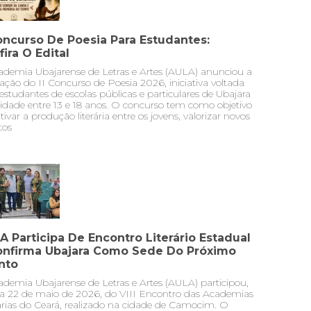
Concurso De Poesia Para Estudantes:
ira O Edital
ademia Ubajarense de Letras e Artes (AULA) anunciou a
zação do II Concurso de Poesia 2026, iniciativa voltada
estudantes de escolas públicas e particulares de Ubajara
idade entre 13 e 18 anos. O concurso tem como objetivo
tivar a produção literária entre os jovens, valorizar novos
tos
A Participa De Encontro Literário Estadual
onfirma Ubajara Como Sede Do Próximo
nto
demia Ubajarense de Letras e Artes (AULA) participou,
ia 22 de maio de 2026, do VIII Encontro das Academias
árias do Ceará, realizado na cidade de Camocim. O