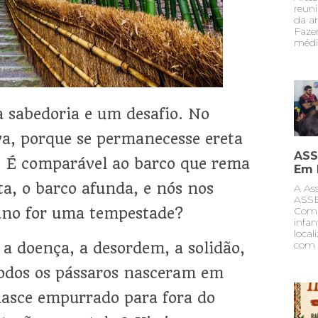
reuni
da ar
Faze
médi
 sabedoria e um desafio. No
va, porque se permanecesse ereta
ASS
. É comparável ao barco que rema
Em 
ta, o barco afunda, e nós nos
A As
ASSE
iano for uma tempestade?
Comun
infa
local
com 
r a doença, a desordem, a solidão,
todos os pássaros nasceram em
nasce empurrado para fora do