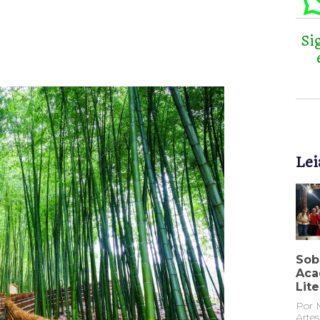
Si
Lei
Sob
Aca
Lit
Por 
Artes