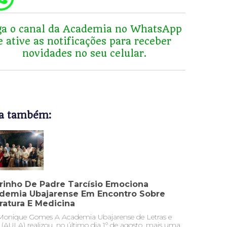
ga o
canal da Academia no
WhatsApp
e ative as notificações para receber
novidades no seu celular.
a também:
rinho De Padre Tarcísio Emociona
demia Ubajarense Em Encontro Sobre
eratura E Medicina
Monique Gomes A Academia Ubajarense de Letras e
 (AULA) realizou, no último dia 1º de agosto, mais uma