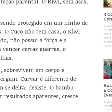
teção parental. O Kiwi, sem asas,
II 
Conf
, sendo protegido em um ninho de
A Ac
reali
s. O Cuco não tem casa, o Kiwi
para 
com 
do, não possui a força e a
incen
talen
 vencer certas guerras, o
lhas.
 sobrevivem em corpo e
vergam. Curvar é diferente de
AUL
m se deita, desiste. O bambu
E C
Eve
r resultados aparentes, cresce
A Aca
no d
Liter